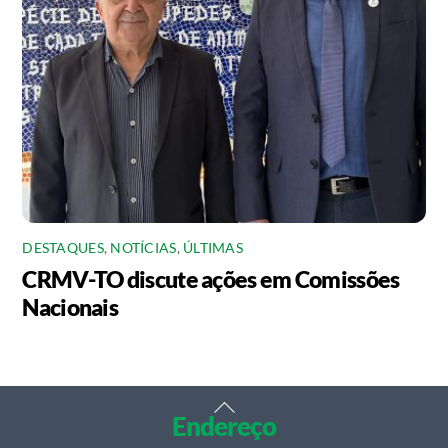
DESTAQUES
,
NOTÍCIAS
,
ÚLTIMAS
CRMV-TO discute ações em Comissões
Nacionais
Back
Endereço
To