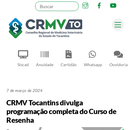
Instagram
Facebook
YouT
Skip
to
content
Me
Pesquisar
Siscad
Anuidade
Certidão
Whatsapp
Ouvidoria
7 de março de 2024
CRMV Tocantins divulga
programação completa do Curso de
Resenha