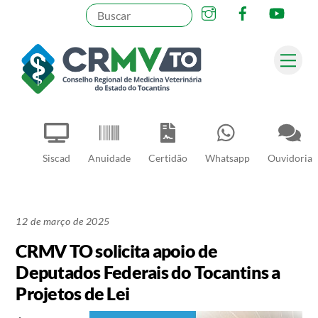
Instagram
Facebook
YouT
Skip
to
content
Me
Pesquisar
Siscad
Anuidade
Certidão
Whatsapp
Ouvidoria
12 de março de 2025
CRMV TO solicita apoio de
Deputados Federais do Tocantins a
Projetos de Lei