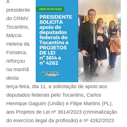
A
presidente
do CRMV
Tocantins,
Márcia
Helena da
Fonseca
,
reforçou
na manhã
desta
terça-feira, dia 11, a solicitação de apoio aos
deputados federais pelo Tocantins,
Carlos
Henrique Gaguim (União)
e
Filipe Martins (PL)
,
aos Projetos de Lei nº
3614/2023
(criminalização
do exercício ilegal da profissão) e nº
4262/2023