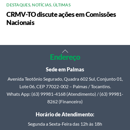
DESTAQUES
,
NOTÍCIAS
,
ÚLTIMAS
CRMV-TO discute ações em Comissões
Nacionais
Back
Endereço
To
Top
Sede em Palmas
Avenida Teotônio Segurado, Quadra 602 Sul, Conjunto 01,
Lote 06, CEP 77022-002 – Palmas / Tocantins.
Whats App: (63) 99981-4168 (Atendimento) / (63) 99981-
8262 (Financeiro)
Horário de Atendimento:
Segunda a Sexta-Feira das 12h às 18h