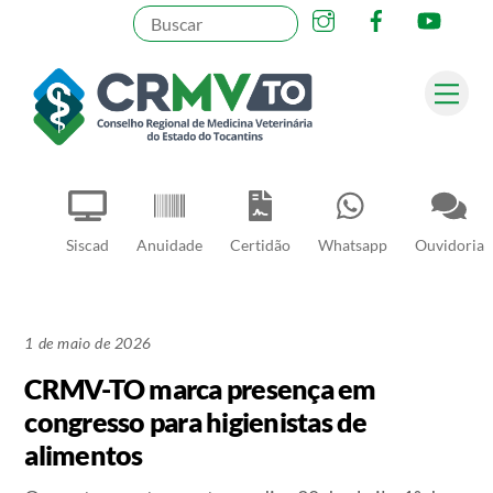
Instagram
Facebook
YouT
Skip
to
content
Me
Pesquisar
Siscad
Anuidade
Certidão
Whatsapp
Ouvidoria
1 de maio de 2026
CRMV-TO marca presença em
congresso para higienistas de
alimentos