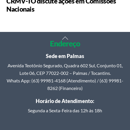
CRMV-TO discute ações em Comissões
Nacionais
Back
Endereço
To
Top
Sede em Palmas
Avenida Teotônio Segurado, Quadra 602 Sul, Conjunto 01,
Lote 06, CEP 77022-002 – Palmas / Tocantins.
Whats App: (63) 99981-4168 (Atendimento) / (63) 99981-
8262 (Financeiro)
Horário de Atendimento:
Segunda a Sexta-Feira das 12h às 18h