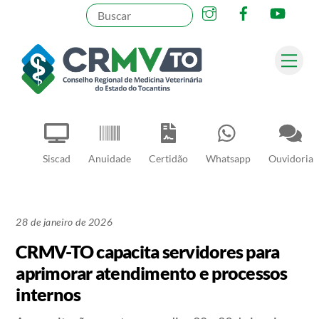
Instagram
Facebook
YouT
Skip
to
content
Me
Pesquisar
Siscad
Anuidade
Certidão
Whatsapp
Ouvidoria
28 de janeiro de 2026
CRMV-TO capacita servidores para
aprimorar atendimento e processos
internos