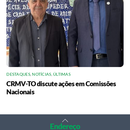
DESTAQUES
,
NOTÍCIAS
,
ÚLTIMAS
CRMV-TO discute ações em Comissões
Nacionais
Back
Endereço
To