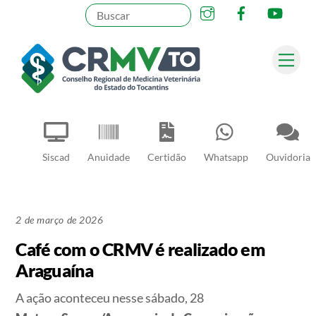
Instagram
Facebook
YouT
Skip
to
content
Me
Pesquisar
Siscad
Anuidade
Certidão
Whatsapp
Ouvidoria
2 de março de 2026
Café com o CRMV é realizado em
Araguaína
A ação aconteceu nesse sábado, 28