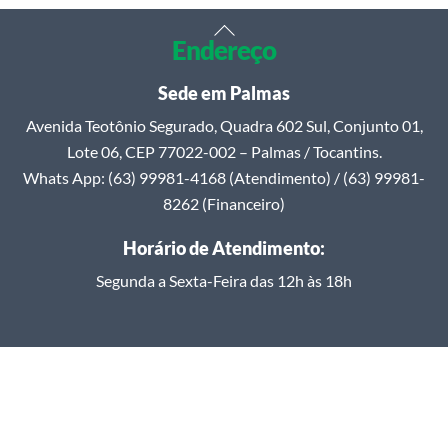
Back
Endereço
To
Top
Sede em Palmas
Avenida Teotônio Segurado, Quadra 602 Sul, Conjunto 01,
Lote 06, CEP 77022-002 – Palmas / Tocantins.
Whats App: (63) 99981-4168 (Atendimento) / (63) 99981-
8262 (Financeiro)
Horário de Atendimento:
Segunda a Sexta-Feira das 12h às 18h