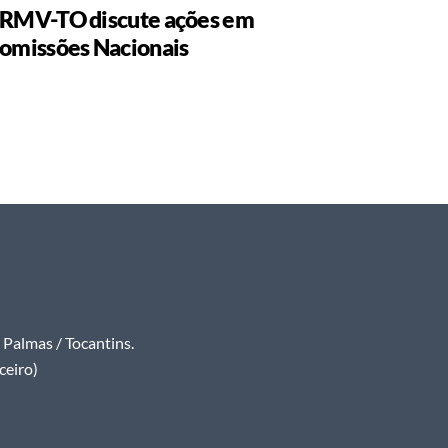
RMV-TO discute ações em
omissões Nacionais
Palmas / Tocantins.
ceiro)