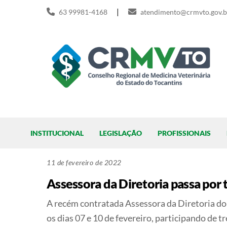
Skip
|
63 99981-4168
atendimento@crmvto.gov.b
to
content
Pesquisar
INSTITUCIONAL
LEGISLAÇÃO
PROFISSIONAIS
11 de fevereiro de 2022
Assessora da Diretoria passa po
A recém contratada Assessora da Diretoria do
os dias 07 e 10 de fevereiro, participando d