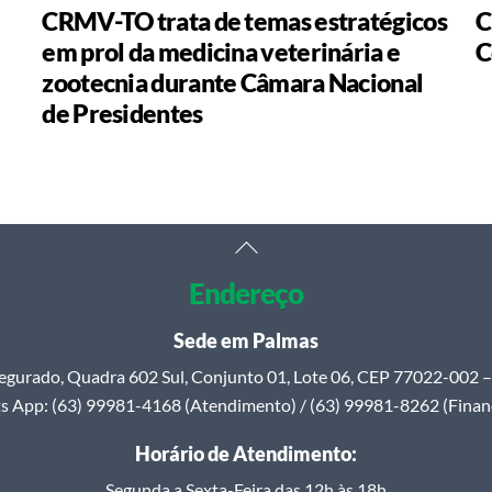
CRMV-TO trata de temas estratégicos
C
em prol da medicina veterinária e
C
zootecnia durante Câmara Nacional
de Presidentes
Back
To
Endereço
Top
Sede em Palmas
egurado, Quadra 602 Sul, Conjunto 01, Lote 06, CEP 77022-002 – 
 App: (63) 99981-4168 (Atendimento) / (63) 99981-8262 (Finan
Horário de Atendimento:
Segunda a Sexta-Feira das 12h às 18h