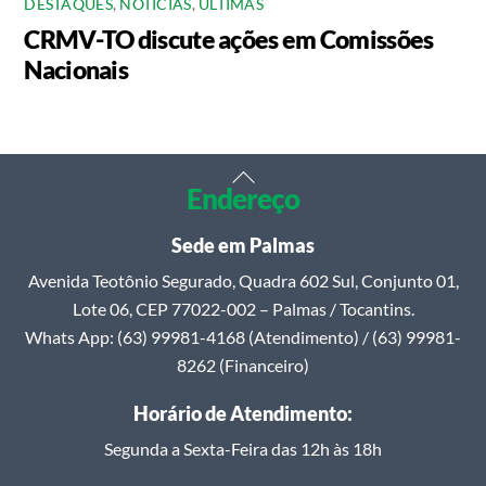
DESTAQUES
,
NOTÍCIAS
,
ÚLTIMAS
CRMV-TO discute ações em Comissões
Nacionais
Back
Endereço
To
Top
Sede em Palmas
Avenida Teotônio Segurado, Quadra 602 Sul, Conjunto 01,
Lote 06, CEP 77022-002 – Palmas / Tocantins.
Whats App: (63) 99981-4168 (Atendimento) / (63) 99981-
8262 (Financeiro)
Horário de Atendimento:
Segunda a Sexta-Feira das 12h às 18h