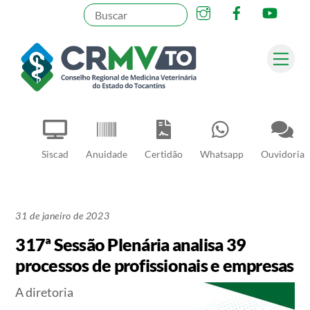
Instagram
Facebook
YouT
Skip
to
content
Me
Pesquisar
Siscad
Anuidade
Certidão
Whatsapp
Ouvidoria
31 de janeiro de 2023
317ª Sessão Plenária analisa 39
processos de profissionais e empresas
A diretoria