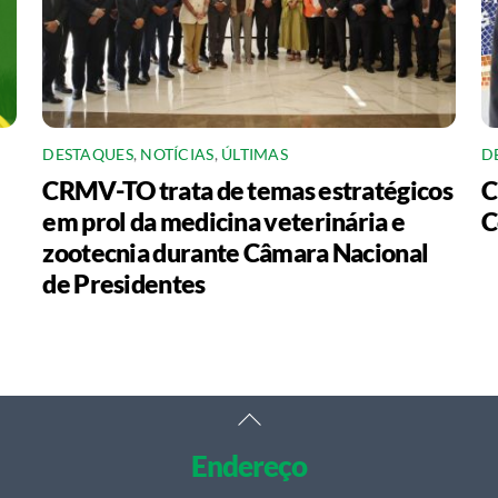
DESTAQUES
,
NOTÍCIAS
,
ÚLTIMAS
D
CRMV-TO trata de temas estratégicos
C
em prol da medicina veterinária e
C
zootecnia durante Câmara Nacional
de Presidentes
Back
To
Endereço
Top