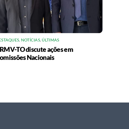
ESTAQUES
,
NOTÍCIAS
,
ÚLTIMAS
RMV-TO discute ações em
omissões Nacionais