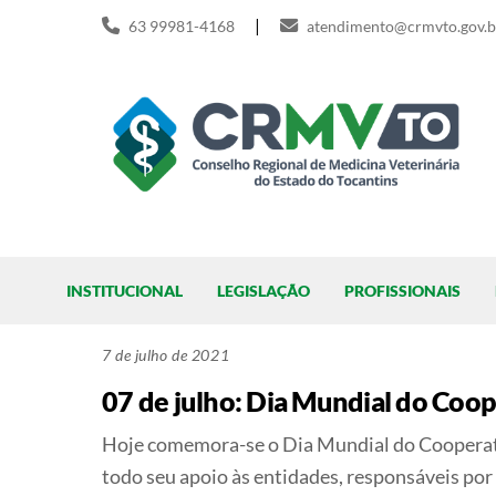
Skip
|
63 99981-4168
atendimento@crmvto.gov.b
to
content
Pesquisar
INSTITUCIONAL
LEGISLAÇÃO
PROFISSIONAIS
7 de julho de 2021
07 de julho: Dia Mundial do Coo
Hoje comemora-se o Dia Mundial do Cooperat
todo seu apoio às entidades, responsáveis por