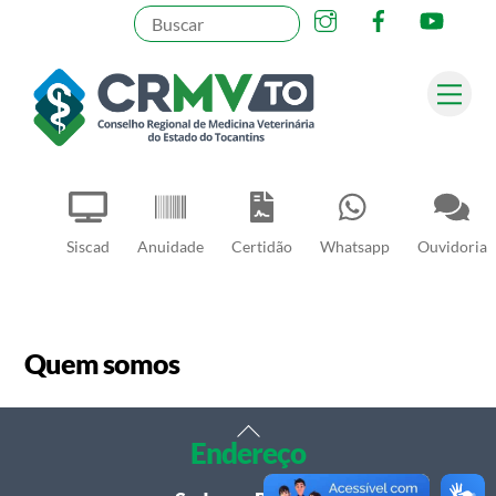
Instagram
Facebook
YouT
Skip
to
content
Me
Pesquisar
Siscad
Anuidade
Certidão
Whatsapp
Ouvidoria
Quem somos
Back
Endereço
To
Top