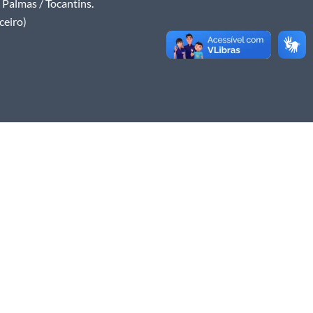
Palmas / Tocantins.
ceiro)