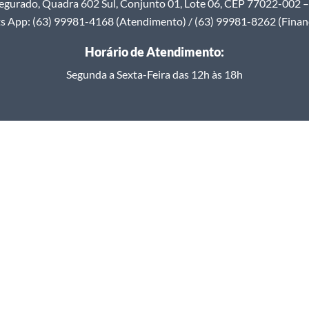
egurado, Quadra 602 Sul, Conjunto 01, Lote 06, CEP 77022-002 – 
 App: (63) 99981-4168 (Atendimento) / (63) 99981-8262 (Finan
Horário de Atendimento:
Segunda a Sexta-Feira das 12h às 18h