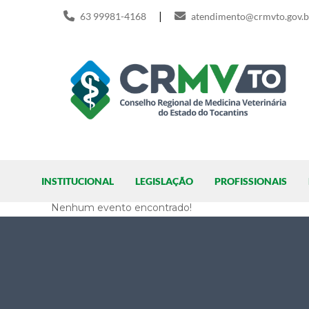
Skip
|
63 99981-4168
atendimento@crmvto.gov.b
to
content
Pesquisar
Visita Institucional
INSTITUCIONAL
LEGISLAÇÃO
PROFISSIONAIS
Nenhum evento encontrado!