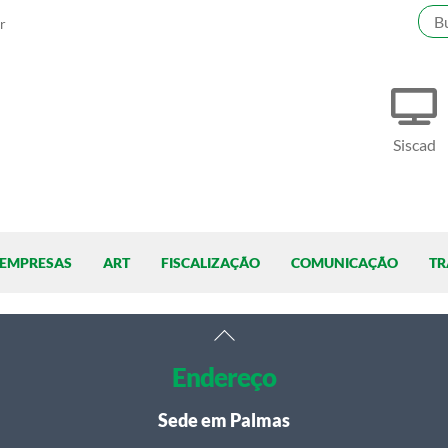
r
Siscad
EMPRESAS
ART
FISCALIZAÇÃO
COMUNICAÇÃO
TR
Back
To
Endereço
Top
Sede em Palmas