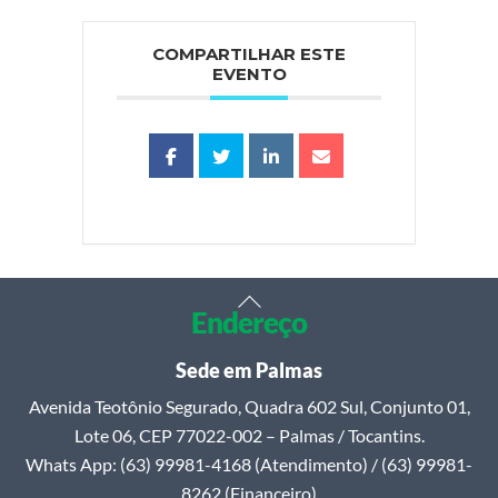
COMPARTILHAR ESTE
EVENTO
Back
Endereço
To
Top
Sede em Palmas
Avenida Teotônio Segurado, Quadra 602 Sul, Conjunto 01,
Lote 06, CEP 77022-002 – Palmas / Tocantins.
Whats App: (63) 99981-4168 (Atendimento) / (63) 99981-
8262 (Financeiro)