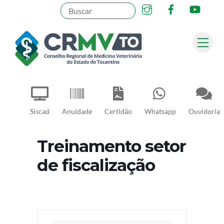
Instagram
Facebook
YouT
Skip
to
content
Me
Pesquisar
Siscad
Anuidade
Certidão
Whatsapp
Ouvidoria
Treinamento setor
de fiscalização