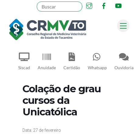
Instagram
Facebook
YouT
Skip
to
content
Me
Pesquisar
Siscad
Anuidade
Certidão
Whatsapp
Ouvidoria
Colação de grau
cursos da
Unicatólica
Data: 27 de fevereiro