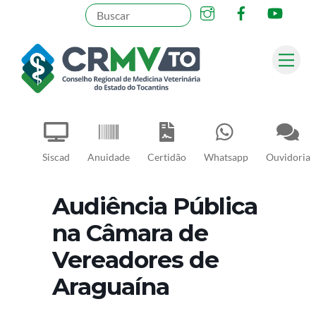
Instagram
Facebook
YouT
Skip
to
content
Me
Pesquisar
Siscad
Anuidade
Certidão
Whatsapp
Ouvidoria
Audiência Pública
na Câmara de
Vereadores de
Araguaína