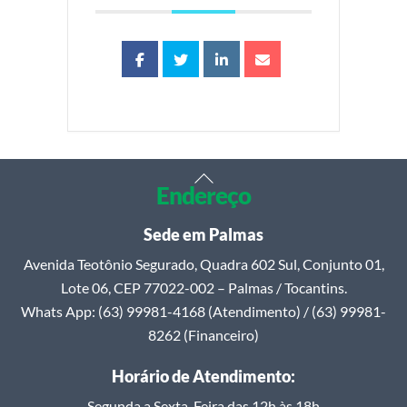
Back
Endereço
To
Top
Sede em Palmas
Avenida Teotônio Segurado, Quadra 602 Sul, Conjunto 01,
Lote 06, CEP 77022-002 – Palmas / Tocantins.
Whats App: (63) 99981-4168 (Atendimento) / (63) 99981-
8262 (Financeiro)
Horário de Atendimento:
Segunda a Sexta-Feira das 12h às 18h