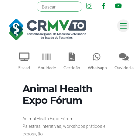
Instagram
Facebook
YouT
Skip
to
content
Me
Pesquisar
Siscad
Anuidade
Certidão
Whatsapp
Ouvidoria
Animal Health
Expo Fórum
Animal Health Expo Fórum
Palestras interativas, workshops práticos e
exposição